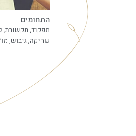
התחומים
תפקוד, תקשורת, פי
שחיקה, גיבוש, מו״מ